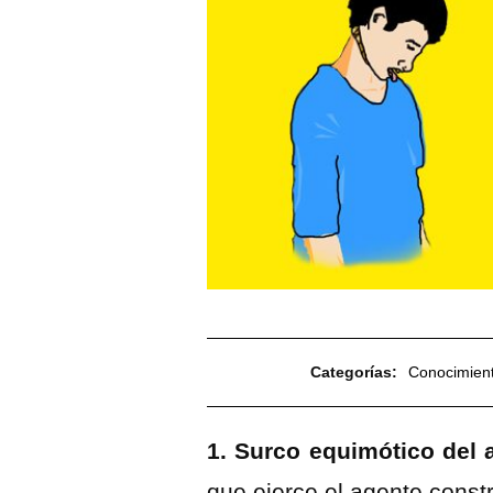
Categorías:
Conocimient
1. Surco equimótico del
que ejerce el agente constri