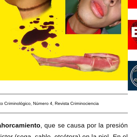
o Criminológico
,
Número 4
,
Revista Criminociencia
 ahorcamiento
, que se causa por la presión
ctor (soga, cable, etcétera) en la piel. En el