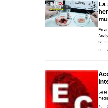
La 
her
mu
En an
Analy
salpi
Por
·
Ac
Int
Se le
media
Por
·