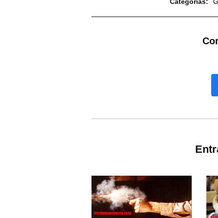
Categorías:
G
Com
Ent