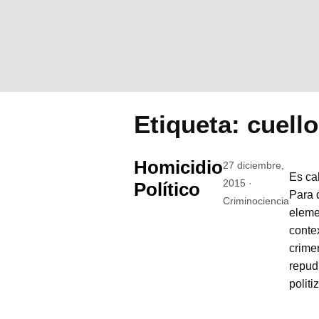
Etiqueta:
cuell
Homicidio
27 diciembre,
Es ca
2015 ·
Político
Para 
Criminociencia
eleme
conte
crime
repud
polit