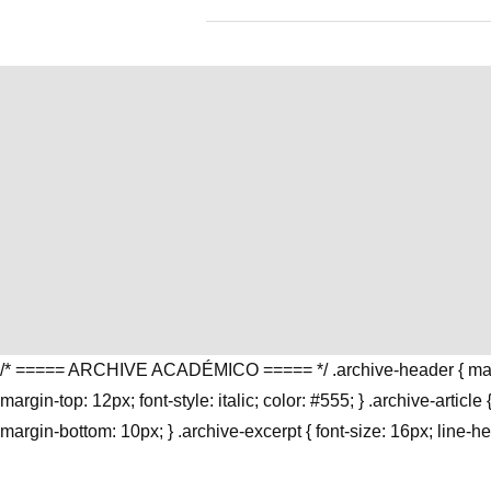
/* ===== ARCHIVE ACADÉMICO ===== */ .archive-header { margin-b
margin-top: 12px; font-style: italic; color: #555; } .archive-articl
margin-bottom: 10px; } .archive-excerpt { font-size: 16px; line-hei