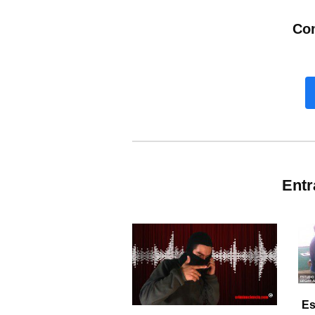
Com
Ent
Es