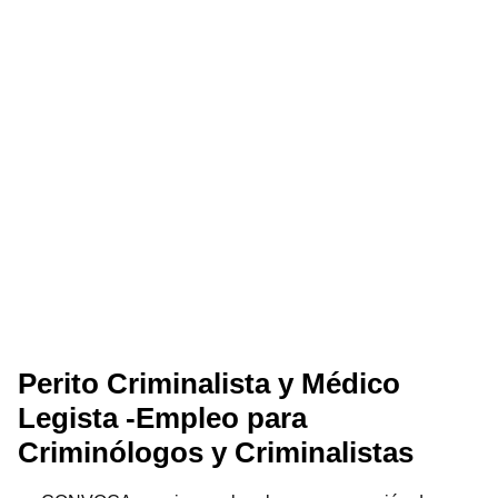
Perito Criminalista y Médico
Legista -Empleo para
Criminólogos y Criminalistas
se CONVOCA a mujeres y hombres con vocación de
servicio en el área de Procuración de Justicia que se
interesen…
Por
·
22 de mayo de 2017