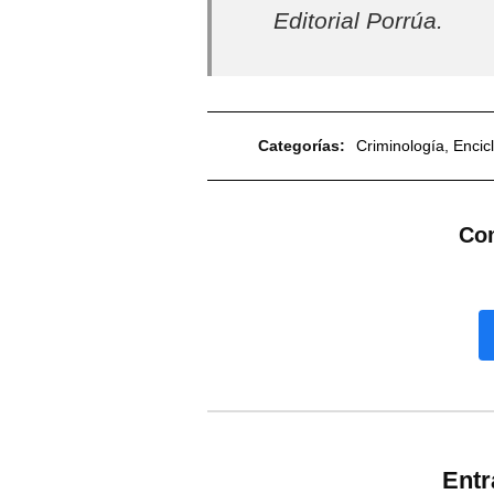
Editorial Porrúa.
Categorías:
Criminología
,
Encic
Com
Ent