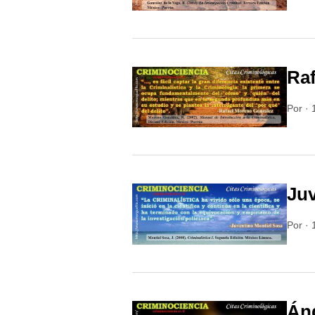
Ra
Por
·
Juv
Por
·
Áng