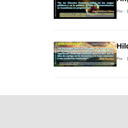
Por
·
Hil
Por
·